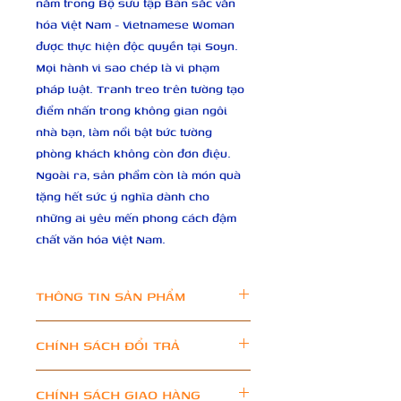
nằm trong Bộ sưu tập Bản sắc văn 
hóa Việt Nam - Vietnamese Woman 
được thực hiện độc quyền tại Soyn. 
Mọi hành vi sao chép là vi phạm 
pháp luật. Tranh treo trên tường tạo 
điểm nhấn trong không gian ngôi 
nhà bạn, làm nổi bật bức tường 
phòng khách không còn đơn điệu. 
Ngoài ra, sản phẩm còn là món quà 
tặng hết sức ý nghĩa dành cho 
những ai yêu mến phong cách đậm 
chất văn hóa Việt Nam.
THÔNG TIN SẢN PHẨM
CHÍNH SÁCH ĐỔI TRẢ
Chất liệu: Cotton Canvas cao 
cấp, căng khung gỗ thông.
I’m a Return and Refund policy. I’m 
CHÍNH SÁCH GIAO HÀNG