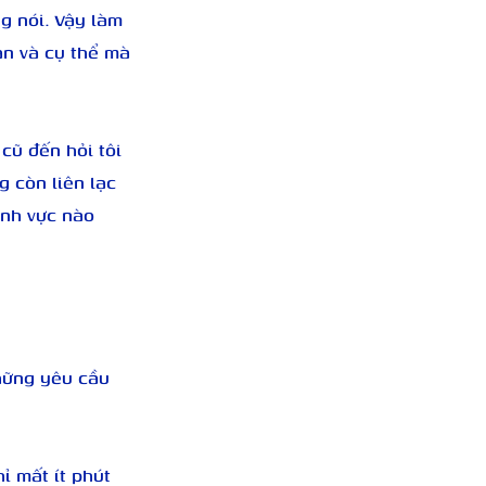
g nói. Vậy làm 
ản và cụ thể mà 
cũ đến hỏi tôi 
 còn liên lạc 
ĩnh vực nào 
hững yêu cầu 
 mất ít phút 