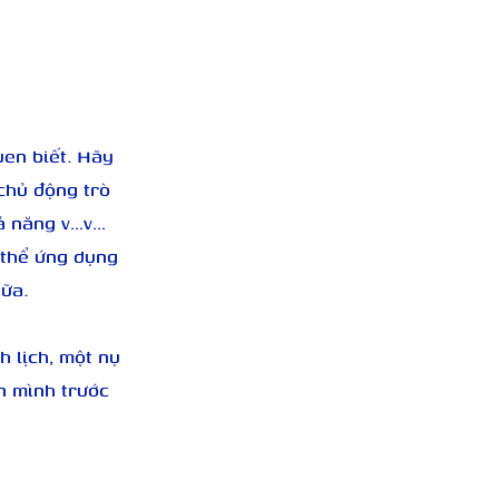
uen biết. Hãy 
chủ động trò 
hả năng v…v… 
 thể ứng dụng 
ữa.
 lịch, một nụ 
n mình trước 