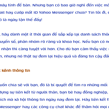
máy tính để bàn. Nhưng bạn có bao giờ nghĩ đến việc mất
ail hay cướp mất ID Yahoo Messenger chưa? Tin tôi đi, 
 là ngày tận thế đấy!
 hãy dành một ít thời gian để sắp xếp lại danh sách thôn
uyển sổ, phân nhóm rõ ràng và khoa học. Nếu bạn có nơ
nhận thì càng tuyệt vời hơn. Cho dù bạn cảm thấy việc 
n, nhưng nó thật sự đem lại hiệu quả và đáng tin cậy đấ
 kênh thông tin
uốn chia sẽ với bạn, đó là bí quyết để tìm ra những mối
dựng sự liên kết từ người thân, bạn bè hay đồng nghiệp,
ích mà xã hội thông tin ngày nay đem lại. Hãy liên kết 
Messenger hay các công cụ chat khác để thăm hỏi mọi 