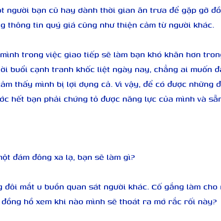
t người bạn cũ hay dành thời gian ăn trưa để gặp gỡ đồ
g thông tin quý giá cũng như thiện cảm từ người khác.
 mình trong việc giao tiếp sẽ làm bạn khó khăn hơn trong
ời buổi cạnh tranh khốc liệt ngày nay, chẳng ai muốn đ
m thấy mình bị lợi dụng cả. Vì vậy, để có được những đi
ớc hết bạn phải chứng tỏ được năng lực của mình và sẵn
một đám đông xa lạ, bạn sẽ làm gì?
g đôi mắt u buồn quan sát người khác. Cố gắng làm cho
n đồng hồ xem khi nào mình sẽ thoát ra mớ rắc rối này?