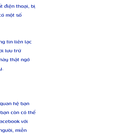
 điện thoại, bị 
có một số 
g tin liên lạc 
i lưu trữ 
này thật ngớ 
y.
 quan hệ bạn 
 bạn còn có thể 
facebook với 
người, miễn 