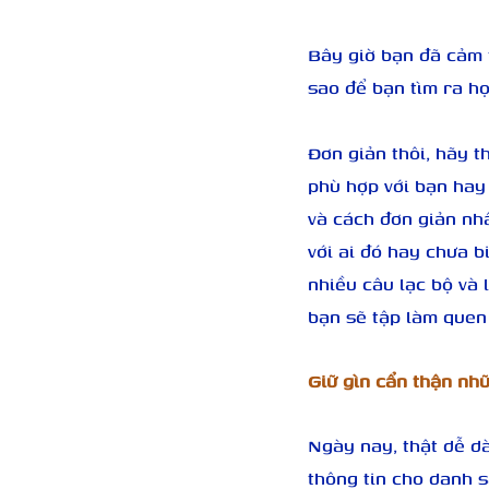
Bây giờ bạn đã cảm t
sao để bạn tìm ra h
Đơn giản thôi, hãy t
phù hợp với bạn hay 
và cách đơn giản nh
với ai đó hay chưa b
nhiều câu lạc bộ và 
bạn sẽ tập làm quen 
Giữ gìn cẩn thận nhữ
Ngày nay, thật dễ dà
thông tin cho danh s