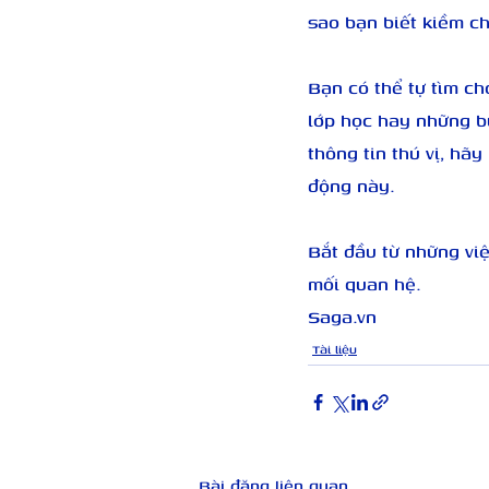
sao bạn biết kiềm c
Bạn có thể tự tìm ch
lớp học hay những b
thông tin thú vị, hã
động này.
Bắt đầu từ những việ
mối quan hệ.
Saga.vn
Tài liệu
Bài đăng liên quan