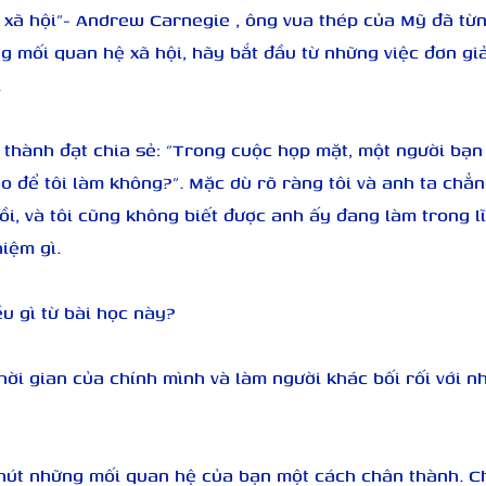
 xã hội”- Andrew Carnegie , ông vua thép của Mỹ đã từn
g mối quan hệ xã hội, hãy bắt đầu từ những việc đơn gi
.
 thành đạt chia sẻ: "Trong cuộc họp mặt, một người bạn 
o để tôi làm không?”. Mặc dù rõ ràng tôi và anh ta chẳng
rồi, và tôi cũng không biết được anh ấy đang làm trong l
iệm gì.
ều gì từ bài học này?
hời gian của chính mình và làm người khác bối rối với n
hút những mối quan hệ của bạn một cách chân thành. Chỉ