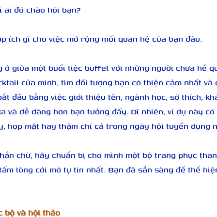
i ai đó chào hỏi bạn?
úp ích gì cho việc mở rộng mối quan hệ của bạn đâu.
 ở giữa một buổi tiệc buffet với những người chưa hề q
tail của mình, tìm đối tượng bạn có thiện cảm nhất và 
ắt đầu bằng việc giới thiệu tên, ngành học, sở thích, k
a và dễ dàng hơn bạn tưởng đấy. Dĩ nhiên, ví dụ này có
y, họp mặt hay thậm chí cả trong ngày hội tuyển dụng n
hần chừ, hãy chuẩn bị cho mình một bộ trang phục thanh
 tấm lòng cởi mở tự tin nhất. Bạn đã sẵn sàng để thể hiệ
 bộ và hội thảo