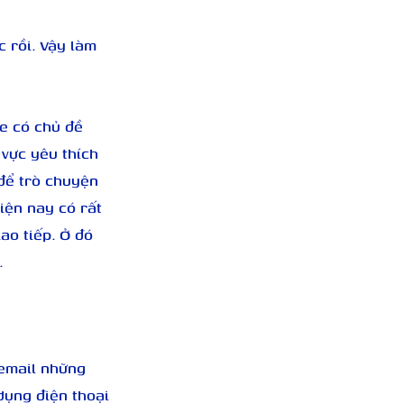
 rồi. Vậy làm 
e có chủ đề 
vực yêu thích 
để trò chuyện 
iện nay có rất 
ao tiếp. Ở đó 
.
 email những 
dụng điện thoại 