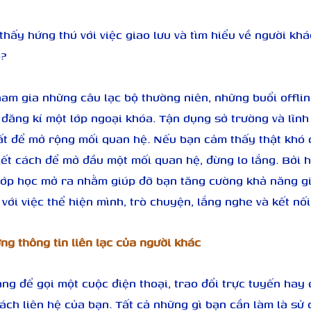
hấy hứng thú với việc giao lưu và tìm hiểu về người khác
ọ?
ham gia những câu lạc bộ thường niên, những buổi offlin
đăng kí một lớp ngoại khóa. Tận dụng sở trường và lĩnh 
ất để mở rộng mối quan hệ. Nếu bạn cảm thấy thật khó 
iết cách để mở đầu một mối quan hệ, đừng lo lắng. Bởi h
lớp học mở ra nhằm giúp đỡ bạn tăng cường khả năng gi
với việc thể hiện mình, trò chuyện, lắng nghe và kết nối
ng thông tin liên lạc của người khác
ng để gọi một cuộc điện thoại, trao đổi trực tuyến hay
ách liên hệ của bạn. Tất cả những gì bạn cần làm là sử 