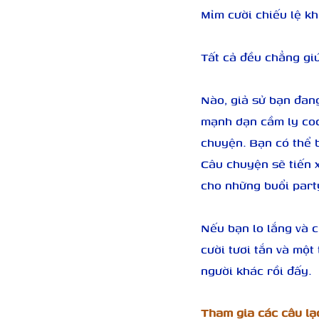
Mỉm cười chiếu lệ kh
Tất cả đều chẳng gi
Nào, giả sử bạn đang
mạnh dạn cầm ly cock
chuyện. Bạn có thể b
Câu chuyện sẽ tiến x
cho những buổi part
Nếu bạn lo lắng và c
cười tươi tắn và một
người khác rồi đấy.
Tham gia các câu lạc