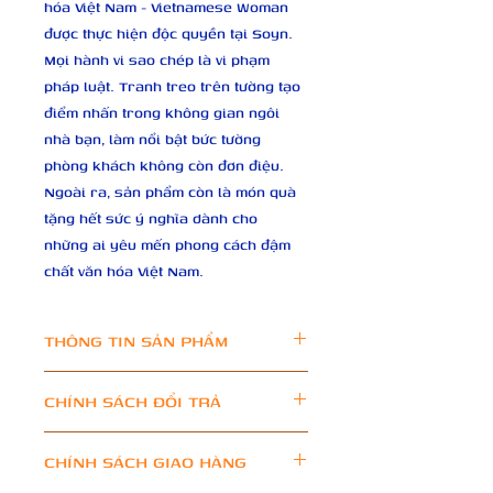
hóa Việt Nam - Vietnamese Woman 
được thực hiện độc quyền tại Soyn. 
Mọi hành vi sao chép là vi phạm 
pháp luật. Tranh treo trên tường tạo 
điểm nhấn trong không gian ngôi 
nhà bạn, làm nổi bật bức tường 
phòng khách không còn đơn điệu. 
Ngoài ra, sản phẩm còn là món quà 
tặng hết sức ý nghĩa dành cho 
những ai yêu mến phong cách đậm 
chất văn hóa Việt Nam.
THÔNG TIN SẢN PHẨM
Chất liệu: Cotton Canvas cao 
CHÍNH SÁCH ĐỔI TRẢ
cấp, căng khung gỗ thông.
Kích thước tranh: 40x60cm.
I’m a Return and Refund policy. I’m 
CHÍNH SÁCH GIAO HÀNG
Mực in: Canon Japan cho 
a great place to let your customers 
màu sắc trung thực, chính 