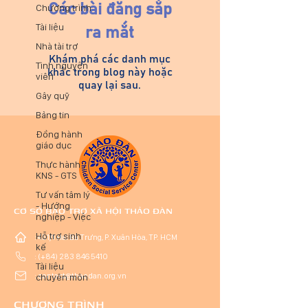
Các bài đăng sắp
Chương trình
Tài liệu
ra mắt
Nhà tài trợ
Khám phá các danh mục
Tình nguyện
khác trong blog này hoặc
viên
quay lại sau.
Gây quỹ
Bảng tin
Đồng hành
giáo dục
Thực hành
KNS - GTS
Tư vấn tâm lý
- Hướng
CƠ SỞ BẢO TRỢ XÃ HỘI THẢO ĐÀN
nghiệp - Việc
Hỗ trợ sinh
: 451/1 Hai Bà Trưng, P. Xuân Hòa, TP. HCM
kế
: (+84) 283 846 5410
Tài liệu
: contact@thaodan.org.vn
chuyên môn
CHƯƠNG TRÌNH